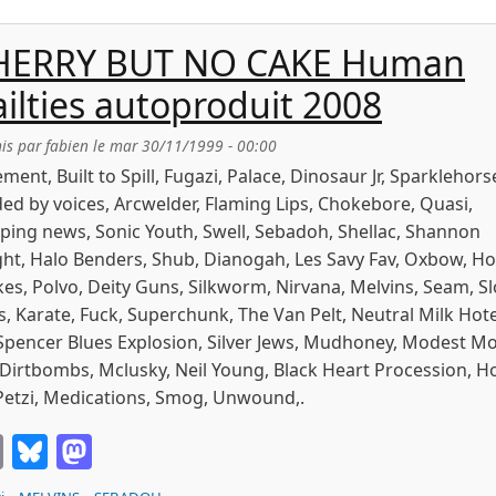
HERRY BUT NO CAKE Human
ailties autoproduit 2008
is par
fabien
le
mar 30/11/1999 - 00:00
ment, Built to Spill, Fugazi, Palace, Dinosaur Jr, Sparklehors
ed by voices, Arcwelder, Flaming Lips, Chokebore, Quasi,
ping news, Sonic Youth, Swell, Sebadoh, Shellac, Shannon
ht, Halo Benders, Shub, Dianogah, Les Savy Fav, Oxbow, Ho
es, Polvo, Deity Guns, Silkworm, Nirvana, Melvins, Seam, Sl
, Karate, Fuck, Superchunk, The Van Pelt, Neutral Milk Hote
Spencer Blues Explosion, Silver Jews, Mudhoney, Modest M
Dirtbombs, Mclusky, Neil Young, Black Heart Procession, H
Petzi, Medications, Smog, Unwound,.
Email
Bluesky
Mastodon