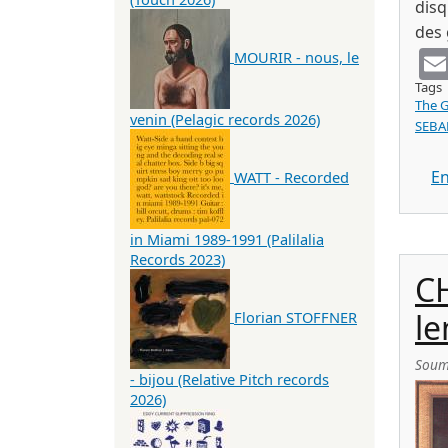
disq
des 
MOURIR - nous, le
Tags
The G
venin (Pelagic records 2026)
SEB
En
WATT - Recorded
in Miami 1989-1991 (Palilalia
Records 2023)
C
le
Florian STOFFNER
Soum
- bijou (Relative Pitch records
2026)