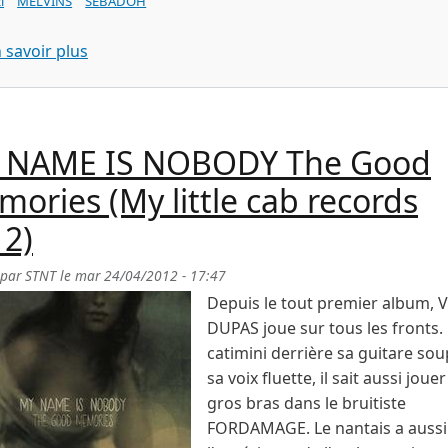
i
MELVINS
SEBADOH
sur CHERRY BUT NO CAKE Human frailties auto
 savoir plus
 NAME IS NOBODY The Good
ories (My little cab records
12)
 par
STNT
le
mar 24/04/2012 - 17:47
Depuis le tout premier album, 
DUPAS joue sur tous les fronts.
catimini derrière sa guitare sou
sa voix fluette, il sait aussi jouer
gros bras dans le bruitiste
FORDAMAGE. Le nantais a aussi