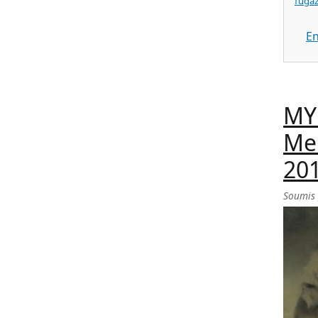
fugaz
En
MY
Mem
20
Soumis