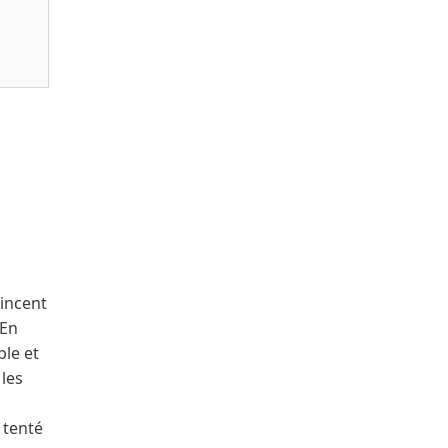
produit 2008
Vincent
 En
ple et
 les
 tenté