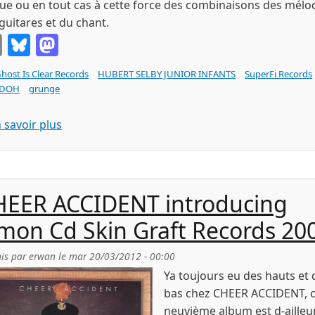
ue ou en tout cas à cette force des combinaisons des mélo
guitares et du chant.
Email
Bluesky
Mastodon
host Is Clear Records
HUBERT SELBY JUNIOR INFANTS
SuperFi Records
ADOH
grunge
sur HUBERT SELBY JUNIOR INFANTS bingo (LP The
 savoir plus
HEER ACCIDENT introducing
mon Cd Skin Graft Records 20
is par
erwan
le
mar 20/03/2012 - 00:00
Ya toujours eu des hauts et 
bas chez CHEER ACCIDENT, 
neuvième album est d-ailleu