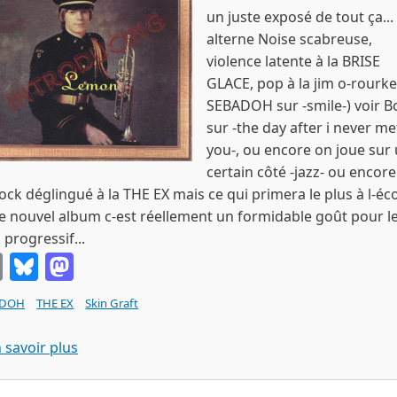
un juste exposé de tout ça..
alterne Noise scabreuse,
violence latente à la BRISE
GLACE, pop à la jim o-rourke
SEBADOH sur -smile-) voir B
sur -the day after i never me
you-, ou encore on joue sur
certain côté -jazz- ou encore
ock déglingué à la THE EX mais ce qui primera le plus à l-éc
e nouvel album c-est réellement un formidable goût pour l
 progressif...
Email
Bluesky
Mastodon
ADOH
THE EX
Skin Graft
sur CHEER ACCIDENT introducing lemon Cd Skin
 savoir plus