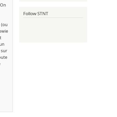
. On
Follow STNT
 (ou
owie
t
 un
 sur
oute
e
 Graft Records 2003