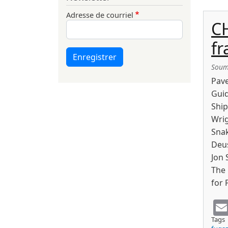
Adresse de courriel
C
fr
Enregistrer
Soum
Pave
Guid
Ship
Wrig
Snak
Deus
Jon 
The 
for 
Tags