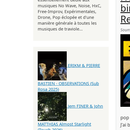
bi
musiques No Wave, Noise, HxC,
Free-Improv, Expérimentales,
Re
Drone, Pop éclopée et d'une
manière générale à toutes les
musiques de traviole...
Soum
ERIKM & PIERRE
BASTIEN - OBSERVATIONS (Sub
Rosa 2025)
Jem FINER & John
pop 
MATTHIAS Almost Starlight
J'ai
(Touch 2026)