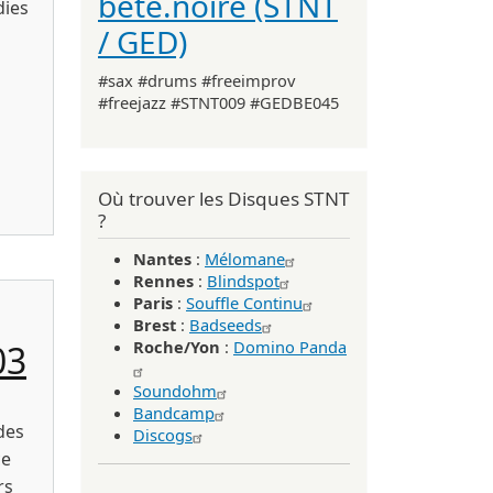
bête.noire (STNT
dies
/ GED)
#sax #drums #freeimprov
#freejazz #STNT009 #GEDBE045
 Ghost Is Clear Records / SuperFi Records 2025)
Où trouver les Disques STNT
?
Nantes
:
Mélomane
Rennes
:
Blindspot
Paris
:
Souffle Continu
Brest
:
Badseeds
Roche/Yon
:
Domino Panda
03
Soundohm
Bandcamp
des
Discogs
ce
rs