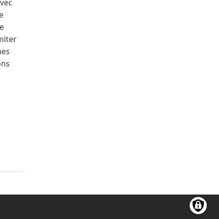
avec
e
ce
miter
nes
ons
ittle cab records 2012)