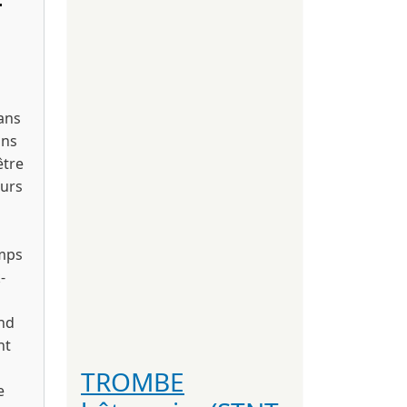
ans
ans
être
eurs
emps
-
and
nt
TROMBE
e