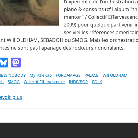
l'expérience de l'orchestration 
piano & consorts (cf l'album "th
mentor" / Collectif Effervescen
2009) pour quelque part venir i
ses vieilles références américai
ont Will OLDHAM, SEBADOH ou SMOG. Mais les orchestrati
ntes ne sont pas l'apanage des rockeurs nonchalants.
Email
Bluesky
Mastodon
E IS NOBODY
My little cab
FORDAMAGE
PALACE
Will OLDHAM
OH
SMOG
Collectif Effervescence
INDE/POP
FOLK
sur MY NAME IS NOBODY The Good Memories (My l
avoir plus