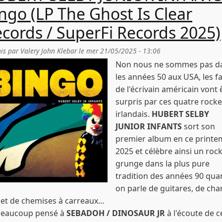
ngo (LP The Ghost Is Clear
cords / SuperFi Records 2025)
is par
Valery John Klebar
le
mer 21/05/2025 - 13:06
Non nous ne sommes pas d
les années 50 aux USA, les f
de l'écrivain américain vont 
surpris par ces quatre rock
irlandais.
HUBERT SELBY
JUNIOR INFANTS
sort son
premier album en ce print
2025 et célèbre ainsi un rock
grunge dans la plus pure
tradition des années 90 qu
on parle de guitares, de cha
et de chemises à carreaux...
 beaucoup pensé à
SEBADOH / DINOSAUR JR
à l'écoute de c