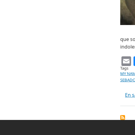
que s
indole
Tags
MY NAM
SEBAD
En s