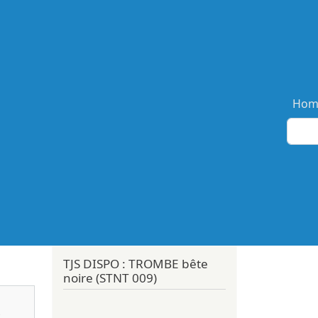
Ma
Hom
TJS DISPO : TROMBE bête
noire (STNT 009)
S