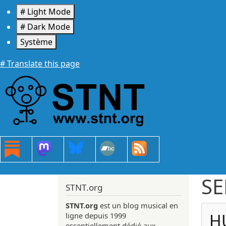
Aller au contenu principal
# Light Mode
# Dark Mode
Système
# Translate this page
S
STNT.org
STNT.org
est un blog musical en
H
ligne depuis 1999
essentiellement dédié aux