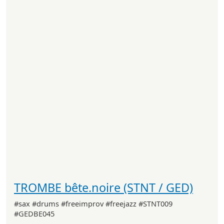
TROMBE bête.noire (STNT / GED)
#sax #drums #freeimprov #freejazz #STNT009
#GEDBE045