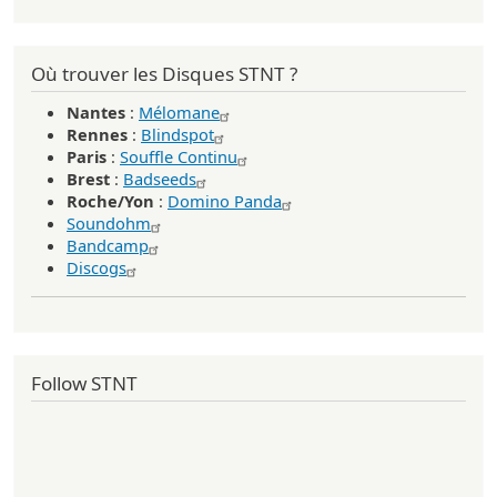
Où trouver les Disques STNT ?
Nantes
:
Mélomane
Rennes
:
Blindspot
Paris
:
Souffle Continu
Brest
:
Badseeds
Roche/Yon
:
Domino Panda
Soundohm
Bandcamp
Discogs
Follow STNT