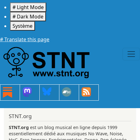
Aller au contenu principal
# Light Mode
# Dark Mode
Système
# Translate this page
STNT.org
STNT.org
est un blog musical en ligne depuis 1999
essentiellement dédié aux musiques No Wave, Noise,
HxC, Free-Improv, Expérimentales, Drone, Pop éclopée