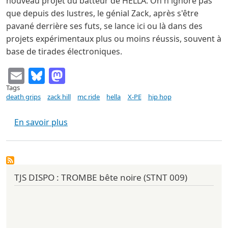
nouveau projet du batteur de HELLA. On n'ignore pas
que depuis des lustres, le génial Zack, après s'être
pavané derrière ses futs, se lance ici ou là dans des
projets expérimentaux plus ou moins réussis, souvent à
base de tirades électroniques.
Email
Bluesky
Mastodon
Tags
death grips
zack hill
mc ride
hella
X-PE
hip hop
sur DEATH GRIPS The Money Store (Epic 2
En savoir plus
TJS DISPO : TROMBE bête noire (STNT 009)