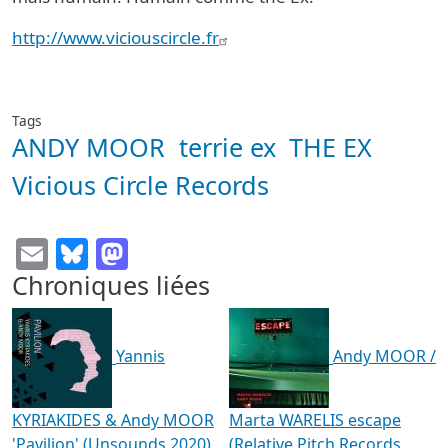
http://www.viciouscircle.fr
Tags
ANDY MOOR
terrie ex
THE EX
Vicious Circle Records
Email
Bluesky
Mastodon
Chroniques liées
Yannis
Andy MOOR /
KYRIAKIDES & Andy MOOR
Marta WARELIS escape
'Pavilion' (Unsounds 2020)
(Relative Pitch Records