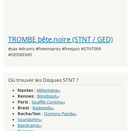
TROMBE bête.noire (STNT / GED)
#sax #drums #freeimprov #freejazz #STNT009
#GEDBE045
Où trouver les Disques STNT ?
Nantes
:
Mélomane
Rennes
:
Blindspot
Paris
:
Souffle Continu
Brest
:
Badseeds
Roche/Yon
:
Domino Panda
Soundohm
Bandcamp