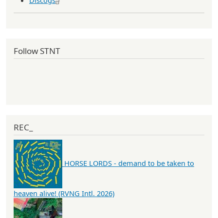
Discogs
Follow STNT
REC_
HORSE LORDS - demand to be taken to
heaven alive! (RVNG Intl. 2026)