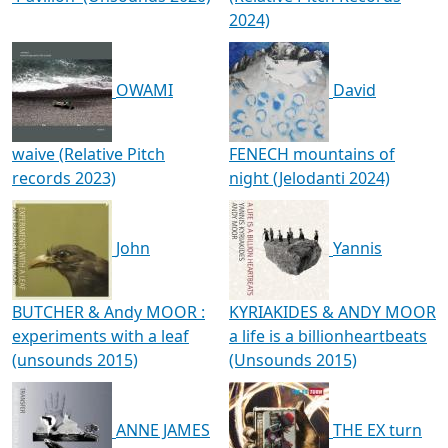
2024)
OWAMI
David
waive (Relative Pitch
FENECH mountains of
records 2023)
night (Jelodanti 2024)
John
Yannis
BUTCHER & Andy MOOR :
KYRIAKIDES & ANDY MOOR
experiments with a leaf
a life is a billionheartbeats
(unsounds 2015)
(Unsounds 2015)
ANNE JAMES
THE EX turn