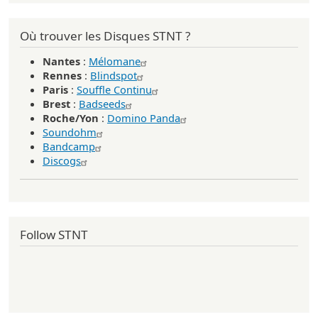
Où trouver les Disques STNT ?
Nantes
:
Mélomane
Rennes
:
Blindspot
Paris
:
Souffle Continu
Brest
:
Badseeds
Roche/Yon
:
Domino Panda
Soundohm
Bandcamp
Discogs
Follow STNT