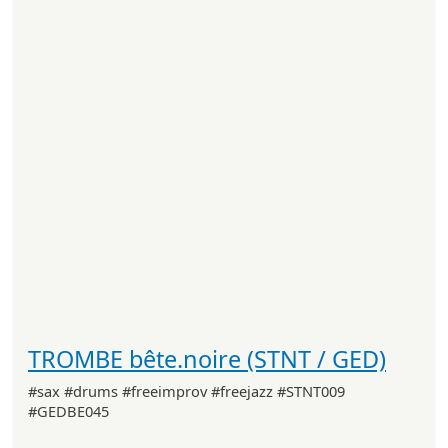
TROMBE bête.noire (STNT / GED)
#sax #drums #freeimprov #freejazz #STNT009
#GEDBE045