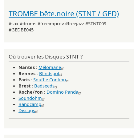
TROMBE bête.noire (STNT / GED)
#sax #drums #freeimprov #freejazz #STNT009
#GEDBE045
Où trouver les Disques STNT ?
Nantes
:
Mélomane
Rennes
:
Blindspot
Paris
:
Souffle Continu
Brest
:
Badseeds
Roche/Yon
:
Domino Panda
Soundohm
Bandcamp
Discogs