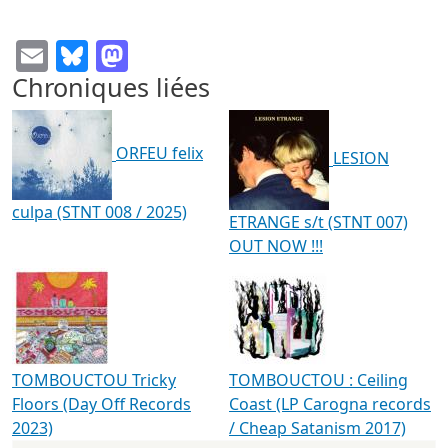
Email
Bluesky
Mastodon
Chroniques liées
ORFEU felix
LESION
culpa (STNT 008 / 2025)
ETRANGE s/t (STNT 007)
OUT NOW !!!
TOMBOUCTOU Tricky
TOMBOUCTOU : Ceiling
Floors (Day Off Records
Coast (LP Carogna records
2023)
/ Cheap Satanism 2017)