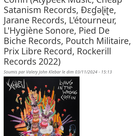
Satanism Records, Ɖɛɠəɭɨʈe,
Jarane Records, L'étourneur,
L'Hygiène Sonore, Pied De
Biche Records, Poutch Militaire,
Prix Libre Record, Rockerill
Records 2022)
Soumis par
Valery John Klebar
le
dim 03/11/2024 - 15:13