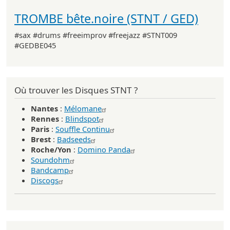
TROMBE bête.noire (STNT / GED)
#sax #drums #freeimprov #freejazz #STNT009
#GEDBE045
Où trouver les Disques STNT ?
Nantes
:
Mélomane
Rennes
:
Blindspot
Paris
:
Souffle Continu
Brest
:
Badseeds
Roche/Yon
:
Domino Panda
Soundohm
Bandcamp
Discogs