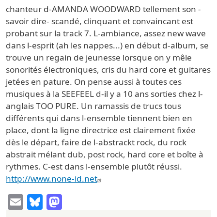
chanteur d-AMANDA WOODWARD tellement son -
savoir dire- scandé, clinquant et convaincant est
probant sur la track 7. L-ambiance, assez new wave
dans l-esprit (ah les nappes...) en début d-album, se
trouve un regain de jeunesse lorsque on y mêle
sonorités électroniques, cris du hard core et guitares
jetées en pature. On pense aussi à toutes ces
musiques à la SEEFEEL d-il y a 10 ans sorties chez l-
anglais TOO PURE. Un ramassis de trucs tous
différents qui dans l-ensemble tiennent bien en
place, dont la ligne directrice est clairement fixée
dès le départ, faire de l-abstrackt rock, du rock
abstrait mélant dub, post rock, hard core et boîte à
rythmes. C-est dans l-ensemble plutôt réussi.
http://www.none-id.net
Email
Bluesky
Mastodon