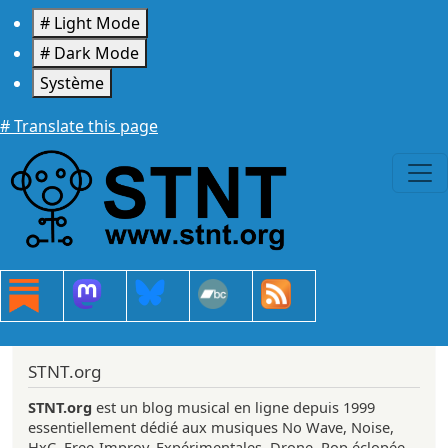
Aller au contenu principal
# Light Mode
# Dark Mode
Système
# Translate this page
STNT.org
STNT.org
est un blog musical en ligne depuis 1999
essentiellement dédié aux musiques No Wave, Noise,
HxC, Free-Improv, Expérimentales, Drone, Pop éclopée