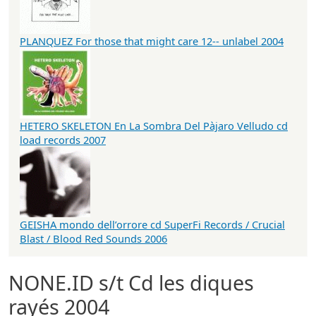
PLANQUEZ For those that might care 12-- unlabel 2004
HETERO SKELETON En La Sombra Del Pàjaro Velludo cd
load records 2007
GEISHA mondo dell’orrore cd SuperFi Records / Crucial
Blast / Blood Red Sounds 2006
NONE.ID s/t Cd les diques
rayés 2004