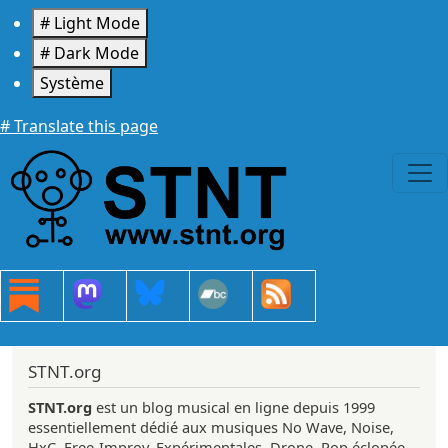
Aller au contenu principal
# Light Mode
# Dark Mode
Système
# Translate this page
STNT.org
STNT.org
est un blog musical en ligne depuis 1999
essentiellement dédié aux musiques No Wave, Noise,
HxC, Free-Improv, Expérimentales, Drone, Pop éclopée