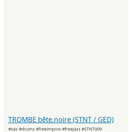
TROMBE bête.noire (STNT / GED)
#sax #drums #freeimprov #freejazz #STNT009