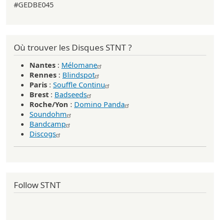
#GEDBE045
Où trouver les Disques STNT ?
Nantes
:
Mélomane
Rennes
:
Blindspot
Paris
:
Souffle Continu
Brest
:
Badseeds
Roche/Yon
:
Domino Panda
Soundohm
Bandcamp
Discogs
Follow STNT