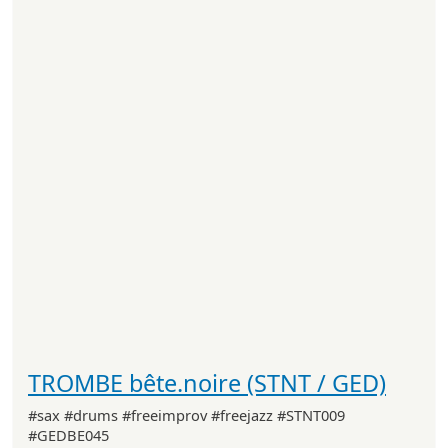
TROMBE bête.noire (STNT / GED)
#sax #drums #freeimprov #freejazz #STNT009
#GEDBE045