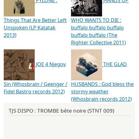
PYLONE :
HANDS UP
Things That Are Better Left
WHO WANTS TO DIE :
Unspoken (LP Katatak
buffalo buffalo buffalo
2013)
buffalo buffalo (The
Righter Collective 2011)
JOE 4 Njegov
THE GLAD
Sin (Whosbrain / Geenger /
HUSBANDS : God bless the
Fidel Bastro records 2012)
stormy weather
(Whosbrain records 2012)
TJS DISPO : TROMBE bête noire (STNT 009)