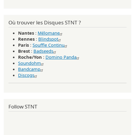
Où trouver les Disques STNT ?
Nantes
:
Mélomane
Rennes
:
Blindspot
Paris
:
Souffle Continu
Brest
:
Badseeds
Roche/Yon
:
Domino Panda
Soundohm
Bandcamp
Discogs
Follow STNT