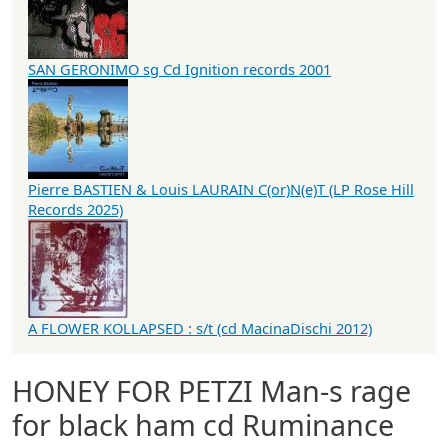
SAN GERONIMO sg Cd Ignition records 2001
Pierre BASTIEN & Louis LAURAIN C(or)N(e)T (LP Rose Hill
Records 2025)
A FLOWER KOLLAPSED : s/t (cd MacinaDischi 2012)
HONEY FOR PETZI Man-s rage
for black ham cd Ruminance