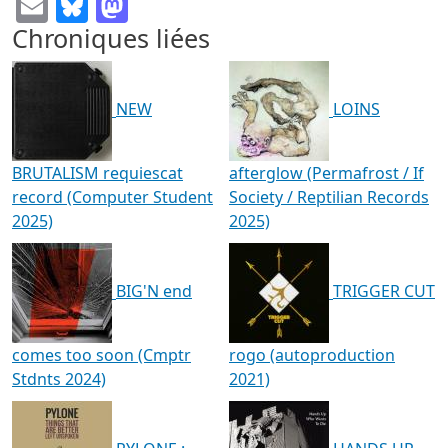
Email
Bluesky
Mastodon
Chroniques liées
NEW
LOINS
BRUTALISM requiescat
afterglow (Permafrost / If
record (Computer Student
Society / Reptilian Records
2025)
2025)
BIG'N end
TRIGGER CUT
comes too soon (Cmptr
rogo (autoproduction
Stdnts 2024)
2021)