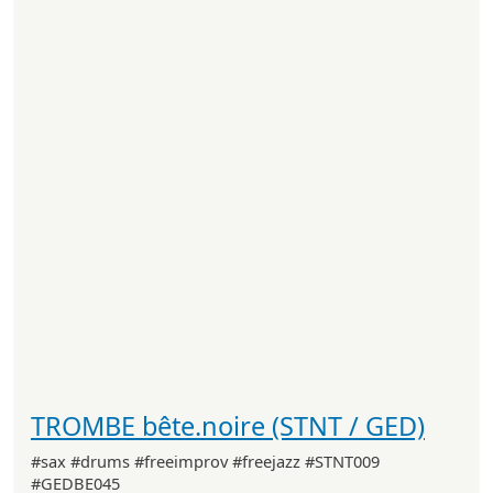
TROMBE bête.noire (STNT / GED)
#sax #drums #freeimprov #freejazz #STNT009
#GEDBE045