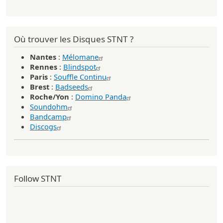
Où trouver les Disques STNT ?
Nantes
:
Mélomane
Rennes
:
Blindspot
Paris
:
Souffle Continu
Brest
:
Badseeds
Roche/Yon
:
Domino Panda
Soundohm
Bandcamp
Discogs
Follow STNT