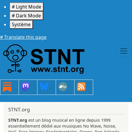
Aller au contenu principal
# Light Mode
# Dark Mode
Système
# Translate this page
STNT.org
STNT.org
est un blog musical en ligne depuis 1999
essentiellement dédié aux musiques No Wave, Noise,
HxC, Free-Improv, Expérimentales, Drone, Pop éclopée