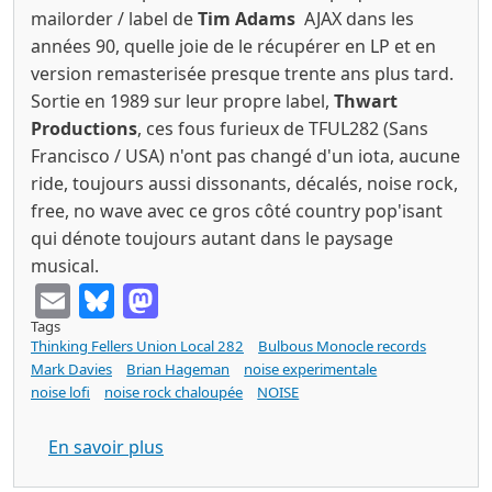
mailorder / label de
Tim Adams
AJAX dans les
années 90, quelle joie de le récupérer en LP et en
version remasterisée presque trente ans plus tard.
Sortie en 1989 sur leur propre label,
Thwart
Productions
, ces fous furieux de TFUL282 (Sans
Francisco / USA) n'ont pas changé d'un iota, aucune
ride, toujours aussi dissonants, décalés, noise rock,
free, no wave avec ce gros côté country pop'isant
qui dénote toujours autant dans le paysage
musical.
Email
Bluesky
Mastodon
Tags
Thinking Fellers Union Local 282
Bulbous Monocle records
Mark Davies
Brian Hageman
noise experimentale
noise lofi
noise rock chaloupée
NOISE
sur THINKING FELLERS UNION LOCAL 282
En savoir plus