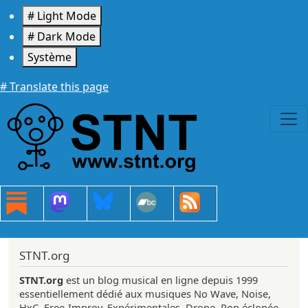
Aller au contenu principal
# Light Mode
# Dark Mode
Système
# Translate this page
STNT.org
STNT.org
est un blog musical en ligne depuis 1999
essentiellement dédié aux musiques No Wave, Noise,
HxC, Free-Improv, Expérimentales, Drone, Pop éclopée