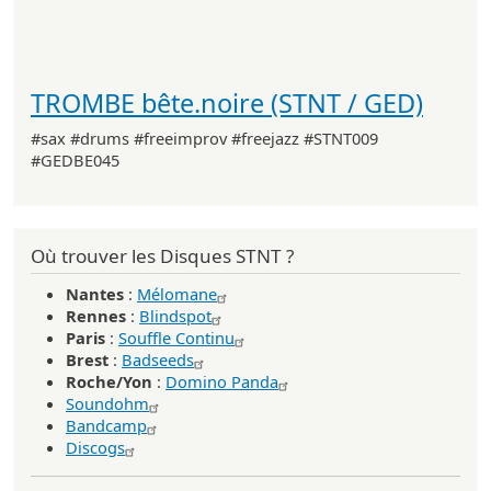
TROMBE bête.noire (STNT / GED)
#sax #drums #freeimprov #freejazz #STNT009
#GEDBE045
Où trouver les Disques STNT ?
Nantes
:
Mélomane
Rennes
:
Blindspot
Paris
:
Souffle Continu
Brest
:
Badseeds
Roche/Yon
:
Domino Panda
Soundohm
Bandcamp
Discogs