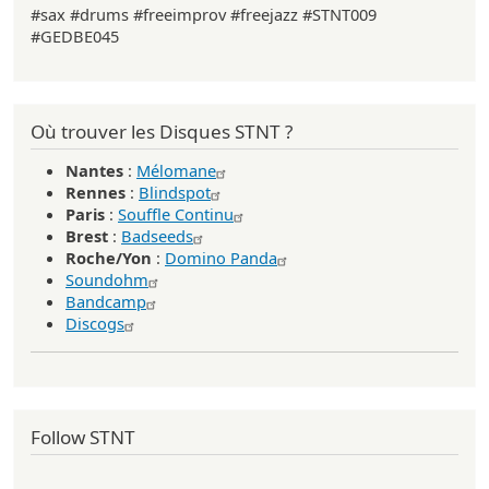
#sax #drums #freeimprov #freejazz #STNT009
#GEDBE045
Où trouver les Disques STNT ?
Nantes
:
Mélomane
Rennes
:
Blindspot
Paris
:
Souffle Continu
Brest
:
Badseeds
Roche/Yon
:
Domino Panda
Soundohm
Bandcamp
Discogs
Follow STNT