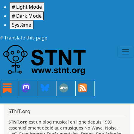
Aller au contenu principal
# Light Mode
# Dark Mode
Système
# Translate this page
STNT.org
STNT.org
est un blog musical en ligne depuis 1999
essentiellement dédié aux musiques No Wave, Noise,
HxC, Free-Improv, Expérimentales, Drone, Pop éclopée