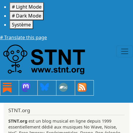
Aller au contenu principal
# Light Mode
# Dark Mode
Système
# Translate this page
STNT.org
STNT.org
est un blog musical en ligne depuis 1999
essentiellement dédié aux musiques No Wave, Noise,
HxC, Free-Improv, Expérimentales, Drone, Pop éclopée