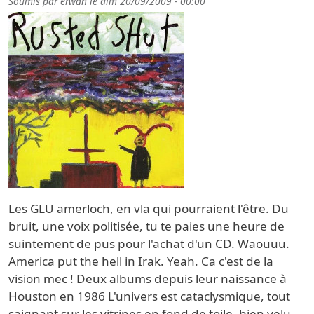
Soumis par
erwan
le
dim 20/09/2009 - 00:00
Les GLU amerloch, en vla qui pourraient l'être. Du
bruit, une voix politisée, tu te paies une heure de
suintement de pus pour l'achat d'un CD. Waouuu.
America put the hell in Irak. Yeah. Ca c'est de la
vision mec ! Deux albums depuis leur naissance à
Houston en 1986 L'univers est cataclysmique, tout
saignant sur les vitrines en fond de toile, bien velu,