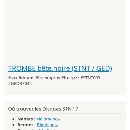
TROMBE bête.noire (STNT / GED)
#sax #drums #freeimprov #freejazz #STNT009
#GEDBE045
Où trouver les Disques STNT ?
Nantes
:
Mélomane
Rennes
:
Blindspot