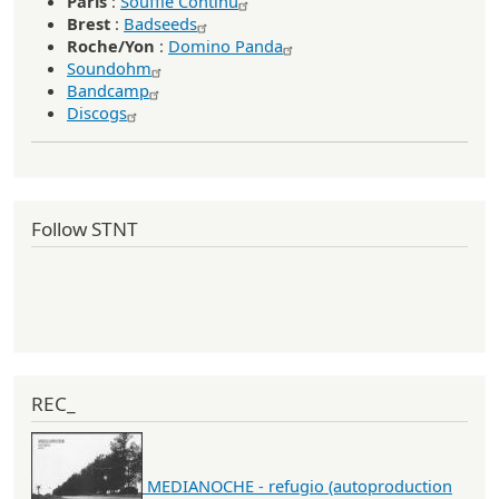
Paris
:
Souffle Continu
Brest
:
Badseeds
Roche/Yon
:
Domino Panda
Soundohm
Bandcamp
Discogs
Follow STNT
REC_
MEDIANOCHE - refugio (autoproduction