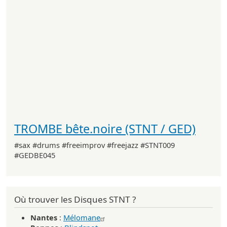
TROMBE bête.noire (STNT / GED)
#sax #drums #freeimprov #freejazz #STNT009
#GEDBE045
Où trouver les Disques STNT ?
Nantes
:
Mélomane