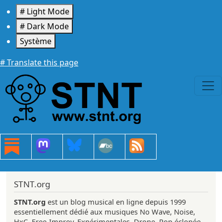
Aller au contenu principal
# Light Mode
# Dark Mode
Système
# Translate this page
STNT.org
STNT.org
est un blog musical en ligne depuis 1999
essentiellement dédié aux musiques No Wave, Noise,
HxC, Free-Improv, Expérimentales, Drone, Pop éclopée