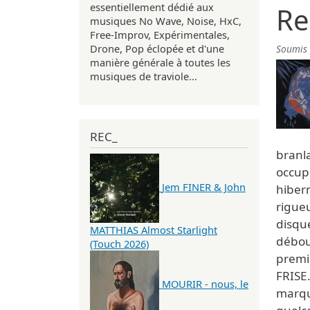
essentiellement dédié aux
Re
musiques No Wave, Noise, HxC,
Free-Improv, Expérimentales,
Drone, Pop éclopée et d'une
Soumis
manière générale à toutes les
musiques de traviole...
REC_
branla
occupe
Jem FINER & John
hiber
rigueu
disqu
MATTHIAS Almost Starlight
déboul
(Touch 2026)
premi
FRISE.
MOURIR - nous, le
marqu