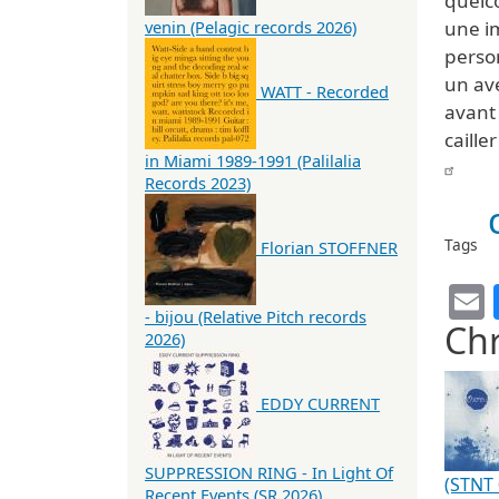
quelc
une i
venin (Pelagic records 2026)
person
un av
WATT - Recorded
avant
caille
in Miami 1989-1991 (Palilalia
Records 2023)
Tags
Florian STOFFNER
- bijou (Relative Pitch records
Chr
2026)
EDDY CURRENT
SUPPRESSION RING - In Light Of
(STNT 
Recent Events (SR 2026)