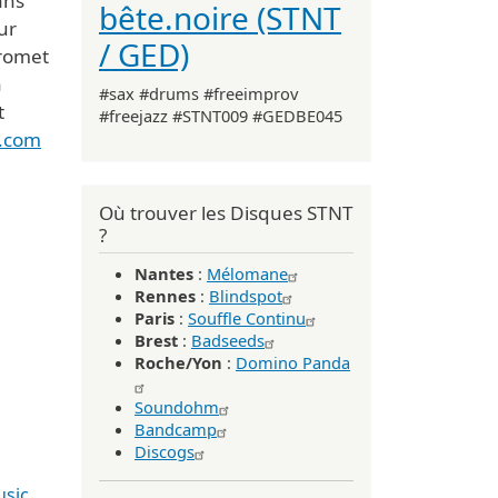
ans
bête.noire (STNT
ur
/ GED)
promet
n
#sax #drums #freeimprov
t
#freejazz #STNT009 #GEDBE045
c.com
Où trouver les Disques STNT
?
Nantes
:
Mélomane
Rennes
:
Blindspot
Paris
:
Souffle Continu
Brest
:
Badseeds
Roche/Yon
:
Domino Panda
Soundohm
Bandcamp
Discogs
usic