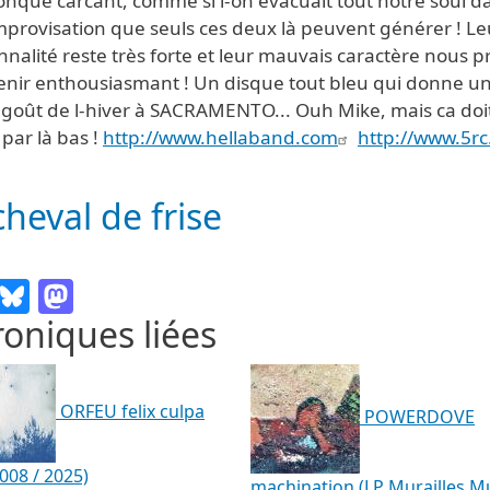
onque carcant, comme si l-on évacuait tout notre soul d
mprovisation que seuls ces deux là peuvent générer ! Le
nalité reste très forte et leur mauvais caractère nous 
enir enthousiasmant ! Un disque tout bleu qui donne u
 goût de l-hiver à SACRAMENTO... Ouh Mike, mais ca doi
r par là bas !
http://www.hellaband.com
http://www.5r
cheval de frise
Email
Bluesky
Mastodon
oniques liées
ORFEU felix culpa
POWERDOVE
008 / 2025)
machination (LP Murailles M