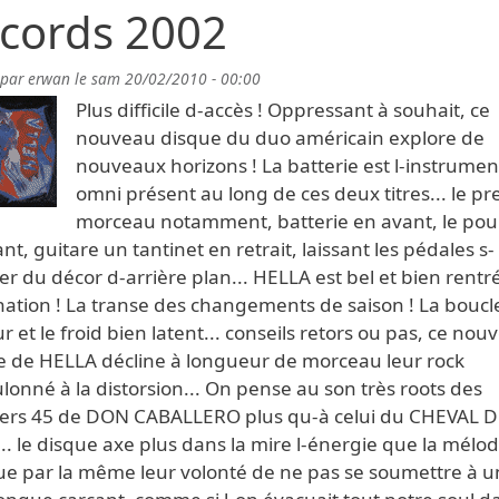
cords 2002
 par
erwan
le
sam 20/02/2010 - 00:00
Plus difficile d-accès ! Oppressant à souhait, ce
nouveau disque du duo américain explore de
nouveaux horizons ! La batterie est l-instrumen
omni présent au long de ces deux titres... le p
morceau notamment, batterie en avant, le pou
nt, guitare un tantinet en retrait, laissant les pédales s-
r du décor d-arrière plan... HELLA est bel et bien rentr
nation ! La transe des changements de saison ! La boucl
r et le froid bien latent... conseils retors ou pas, ce nou
e de HELLA décline à longueur de morceau leur rock
onné à la distorsion... On pense au son très roots des
ers 45 de DON CABALLERO plus qu-à celui du CHEVAL 
.. le disque axe plus dans la mire l-énergie que la mélod
e par la même leur volonté de ne pas se soumettre à u