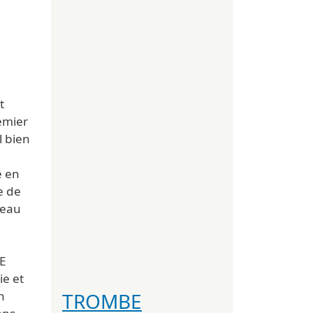
t
remier
l bien
é en
e de
veau
DE
ie et
TROMBE
n