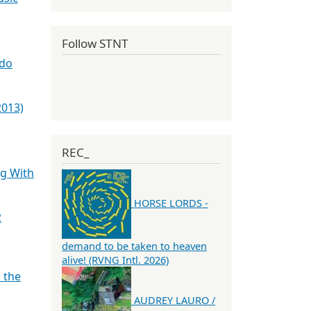
Follow STNT
do
2013)
REC_
g With
HORSE LORDS -
2
demand to be taken to heaven
alive! (RVNG Intl. 2026)
 the
AUDREY LAURO /