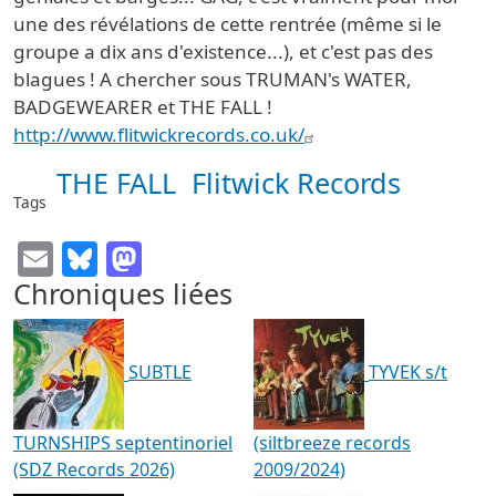
une des révélations de cette rentrée (même si le
groupe a dix ans d'existence...), et c'est pas des
blagues ! A chercher sous TRUMAN's WATER,
BADGEWEARER et THE FALL !
http://www.flitwickrecords.co.uk/
THE FALL
Flitwick Records
Tags
Email
Bluesky
Mastodon
Chroniques liées
SUBTLE
TYVEK s/t
TURNSHIPS septentinoriel
(siltbreeze records
(SDZ Records 2026)
2009/2024)