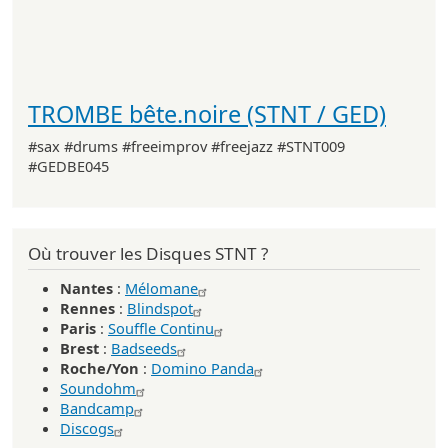
TROMBE bête.noire (STNT / GED)
#sax #drums #freeimprov #freejazz #STNT009
#GEDBE045
Où trouver les Disques STNT ?
Nantes
:
Mélomane
Rennes
:
Blindspot
Paris
:
Souffle Continu
Brest
:
Badseeds
Roche/Yon
:
Domino Panda
Soundohm
Bandcamp
Discogs