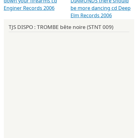
down your firearms cd
DIAMONDS there should
Enginer Records 2006
be more dancing cd Deep
Elm Records 2006
TJS DISPO : TROMBE bête noire (STNT 009)