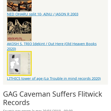
NED OHARU split 10- AINU / JASON R 2003
AKOSH S. TRIO Idekint / Out Here (Old Heaven Books
2020)
LITHICS tower of age (Lp Trouble in mind records 2020)
GAG Caveman Suffers Flitwick
Records
Soumis par
erwan
le
mer 20/01/2010 - 00:00