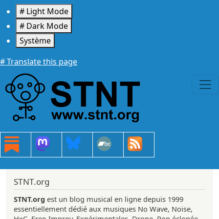
Aller au contenu principal
# Light Mode
# Dark Mode
Système
# Translate this page
STNT.org
STNT.org
est un blog musical en ligne depuis 1999
essentiellement dédié aux musiques No Wave, Noise,
HxC, Free-Improv, Expérimentales, Drone, Pop éclopée