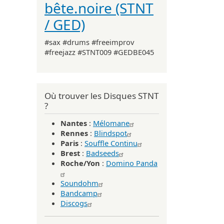
bête.noire (STNT
/ GED)
#sax #drums #freeimprov
#freejazz #STNT009 #GEDBE045
Où trouver les Disques STNT
?
Nantes
:
Mélomane
Rennes
:
Blindspot
Paris
:
Souffle Continu
Brest
:
Badseeds
Roche/Yon
:
Domino Panda
Soundohm
Bandcamp
Discogs