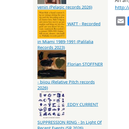
Ah ah
http:
venin (Pelagic records 2026)
WATT - Recorded
in Miami 1989-1991 (Palilalia
Records 2023)
Florian STOFFNER
- bijou (Relative Pitch records
2026)
EDDY CURRENT
SUPPRESSION RING - In Light Of
Recent Events (SR 2026)