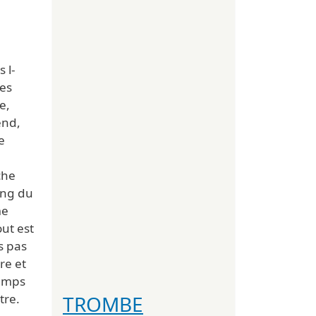
 l-
es
e,
end,
e
che
ong du
me
out est
s pas
re et
temps
TROMBE
tre.