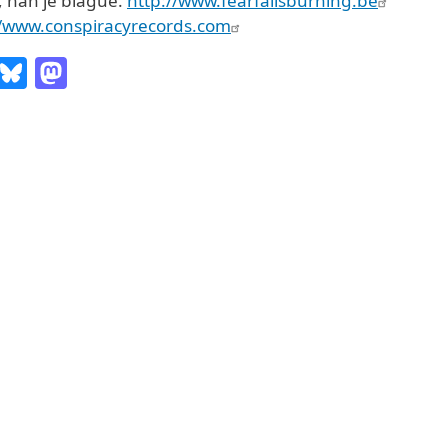
, nan je blague.
http://www.fearfallsburning.be
//www.conspiracyrecords.com
Email
Bluesky
Mastodon