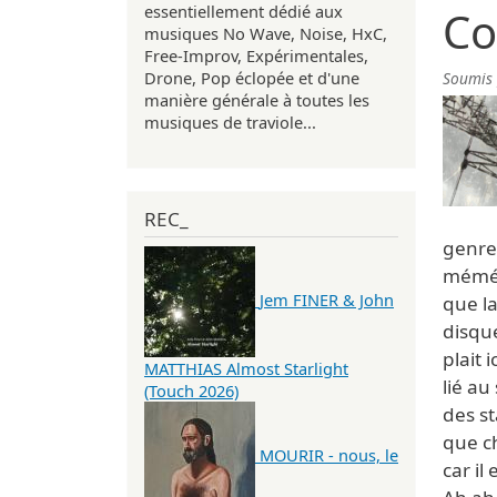
essentiellement dédié aux
Co
musiques No Wave, Noise, HxC,
Free-Improv, Expérimentales,
Drone, Pop éclopée et d'une
Soumis
manière générale à toutes les
musiques de traviole...
REC_
genre
mémé.
Jem FINER & John
que l
disque
plait 
MATTHIAS Almost Starlight
lié au
(Touch 2026)
des st
que c
MOURIR - nous, le
car il