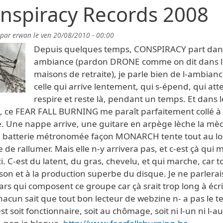
nspiracy Records 2008
 par
erwan
le
ven 20/08/2010 - 00:00
Depuis quelques temps, CONSPIRACY part dans
ambiance (pardon DRONE comme on dit dans l
maisons de retraite), je parle bien de l-ambianc
celle qui arrive lentement, qui s-épend, qui att
respire et reste là, pendant un temps. Et dans l
, ce FEAR FALL BURNING me paraît parfaitement collé à
 Une nappe arrive, une guitare en arpège lèche la mè
a batterie métronomée façon MONARCH tente tout au l
 de rallumer. Mais elle n-y arrivera pas, et c-est çà qui 
ici. C-est du latent, du gras, chevelu, et qui marche, car t
 son et à la production superbe du disque. Je ne parlerai
ars qui composent ce groupe car çà srait trop long à écri
hacun sait que tout bon lecteur de webzine n- a pas le 
 est soit fonctionnaire, soit au chômage, soit ni l-un ni l-au