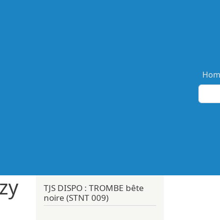
Ma
Hom
zy
TJS DISPO : TROMBE bête
noire (STNT 009)