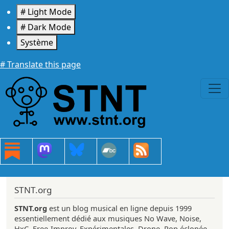
Aller au contenu principal
# Light Mode
# Dark Mode
Système
# Translate this page
STNT.org
STNT.org
est un blog musical en ligne depuis 1999
essentiellement dédié aux musiques No Wave, Noise,
HxC, Free-Improv, Expérimentales, Drone, Pop éclopée