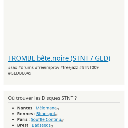
TROMBE bête.noire (STNT / GED)
#sax #drums #freeimprov #freejazz #STNT009
#GEDBE045
Où trouver les Disques STNT ?
Nantes
:
Mélomane
Rennes
:
Blindspot
Paris
:
Souffle Continu
Brest
:
Badseeds