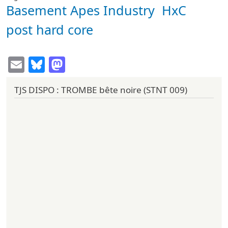
Basement Apes Industry
HxC
post hard core
Email
Bluesky
Mastodon
TJS DISPO : TROMBE bête noire (STNT 009)