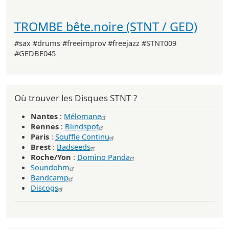
TROMBE bête.noire (STNT / GED)
#sax #drums #freeimprov #freejazz #STNT009
#GEDBE045
Où trouver les Disques STNT ?
Nantes
:
Mélomane
Rennes
:
Blindspot
Paris
:
Souffle Continu
Brest
:
Badseeds
Roche/Yon
:
Domino Panda
Soundohm
Bandcamp
Discogs