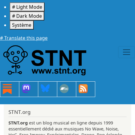
Aller au contenu principal
# Light Mode
# Dark Mode
Système
# Translate this page
STNT.org
STNT.org
est un blog musical en ligne depuis 1999
essentiellement dédié aux musiques No Wave, Noise,
HxC, Free-Improv, Expérimentales, Drone, Pop éclopée