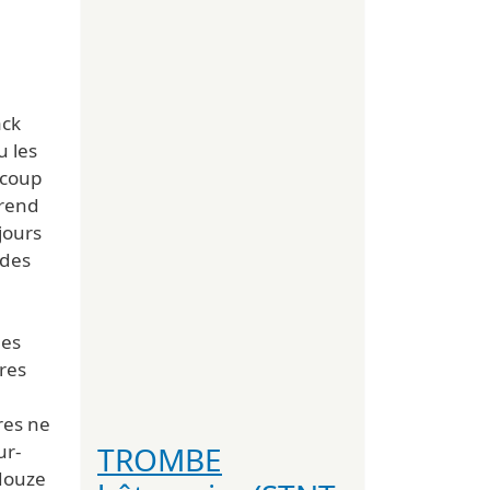
ack
u les
ucoup
prend
ujours
ndes
les
res
res ne
TROMBE
ur-
 douze