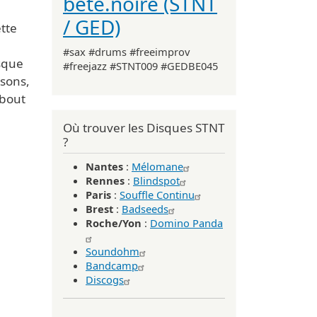
bête.noire (STNT
/ GED)
tte
#sax #drums #freeimprov
sque
#freejazz #STNT009 #GEDBE045
nsons,
 bout
Où trouver les Disques STNT
?
Nantes
:
Mélomane
Rennes
:
Blindspot
Paris
:
Souffle Continu
Brest
:
Badseeds
Roche/Yon
:
Domino Panda
Soundohm
Bandcamp
Discogs