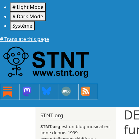
Aller au contenu principal
# Light Mode
# Dark Mode
Système
# Translate this page
DE
STNT.org
fu
STNT.org
est un blog musical en
ligne depuis 1999
essentiellement dédié aux