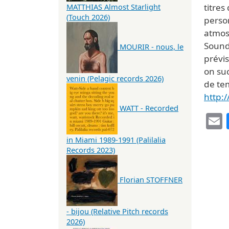
titres
MATTHIAS Almost Starlight
(Touch 2026)
person
atmosp
Sound
MOURIR - nous, le
prévis
on su
venin (Pelagic records 2026)
de te
http:
WATT - Recorded
in Miami 1989-1991 (Palilalia
Records 2023)
Florian STOFFNER
- bijou (Relative Pitch records
2026)