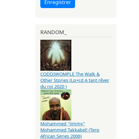
Enregistrer
RANDOM_
CODDIWOMPLE The Walk &
Other Stories (Lp+cd A tant rêver
du roi 2020 )
Mohammed "Jimmy"
Mohammed Takkabel! (Terp
African Series 2006)