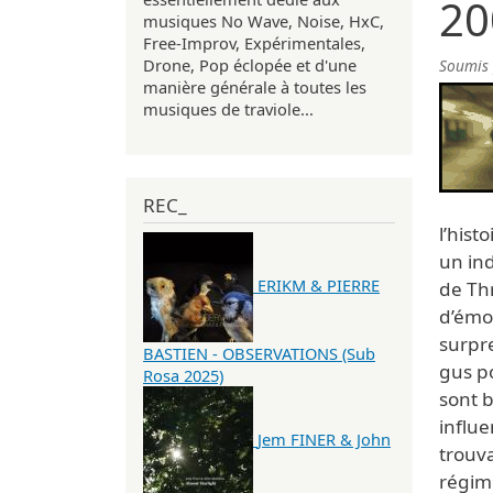
20
musiques No Wave, Noise, HxC,
Free-Improv, Expérimentales,
Drone, Pop éclopée et d'une
Soumis
manière générale à toutes les
musiques de traviole...
REC_
l’hist
un in
ERIKM & PIERRE
de Thr
d’émo
surpre
BASTIEN - OBSERVATIONS (Sub
gus p
Rosa 2025)
sont b
influe
Jem FINER & John
trouv
régime