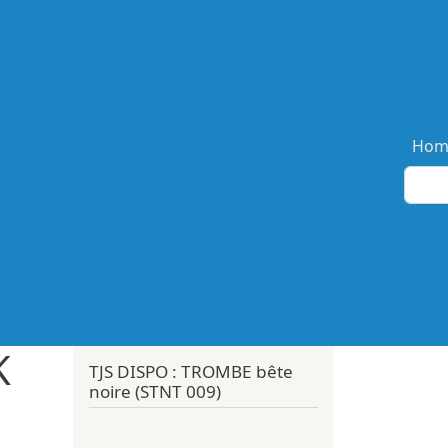
Ma
Hom
K
TJS DISPO : TROMBE bête
noire (STNT 009)