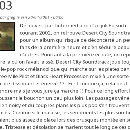
03
 par
greg
le
ven 20/04/2001 - 00:00
Découvert par l’intermédiaire d’un joli Ep sorti
courant 2002, on retrouve Desert City Soundtr
pour un album qui risque de déconcerté un pe
fans de la première heure et d’en séduire bea
d’autres. Pourtant à la première écoute, on re
oire là où on l’avait laissé. Desert City Soundtrack joue to
die-pop rock mélancolique qui marche sur les plates ba
ee Mile Pilot et Black Heart Procession mixé à une sorte
core dissonant et énervé ? ?…Ecrit comme ça, cela peut
ndre mais je vous jure ça marche ! ! Pour ce long effort 
oussent le bouchon un peu plus loin. Les passages vénè
ien noisy et du coup les plans les plus pop s’en trouvent
ncés. Comme si le malaise, les sentiments les plus somb
aient plus assez de place lors des brusques montée en s
. Tristesse et désolation se marient tout le long de ces