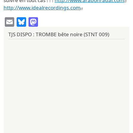
suivre en tout cas ! ! !
http://www.arabonradar.com
http://www.idealrecordings.com
Email
Bluesky
Mastodon
TJS DISPO : TROMBE bête noire (STNT 009)