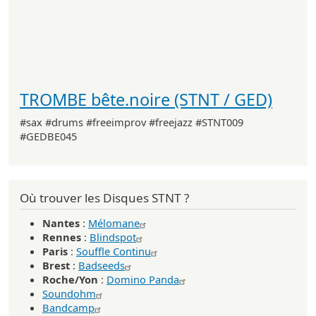
TROMBE bête.noire (STNT / GED)
#sax #drums #freeimprov #freejazz #STNT009
#GEDBE045
Où trouver les Disques STNT ?
Nantes
:
Mélomane
Rennes
:
Blindspot
Paris
:
Souffle Continu
Brest
:
Badseeds
Roche/Yon
:
Domino Panda
Soundohm
Bandcamp