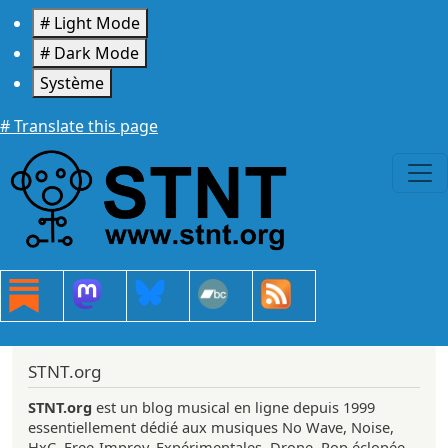
Aller au contenu principal
# Light Mode
# Dark Mode
Système
# Translate this page
STNT.org
STNT.org
est un blog musical en ligne depuis 1999
essentiellement dédié aux musiques No Wave, Noise,
HxC, Free-Improv, Expérimentales, Drone, Pop éclopée