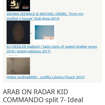
ZAHAVA SEEWALD & MICHAEL GREBIL "from my
mother's house" (Sub Rosa 2013)
,
ELI KESZLER stadium / lasts signs of speed (shelter press
2018 / empty editions 2017)
Hildur Guðnadóttir : Leyfðu Ljósinu (Touch 2012)
ARAB ON RADAR KID
COMMANDO split 7- Ideal